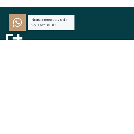
Nous sommes ravis de
vous accueillir !
Hotel.np001@gmai.com
+84 0934 425 031
497 Evergeen Rd. Roseville, CA 98823
Check map