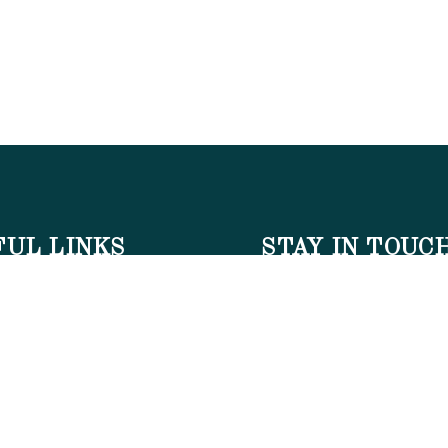
FUL LINKS
STAY IN TOUC
Gallery
[mc4wp_form id="128"]
Blog