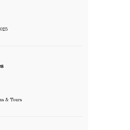
2025
es
s
ns & Tours