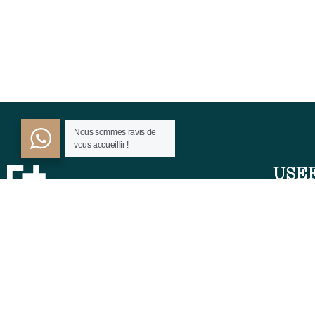
Nous sommes ravis de
vous accueillir !
USE
Rooms
Hotel.np001@gmai.com
Service
+84 0934 425 031