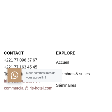
CONTACT
EXPLORE
+221 77 096 37 67
Accueil
+221 77 163 45 45
Nous sommes ravis de
Chambres & suites
Toubab Dialaw – Dakar
vous accueillir !
irishotel@orange.sn
Séminaires
commercial@iris-hotel.com
Restaurants
NOUS CONTACTER
Activités