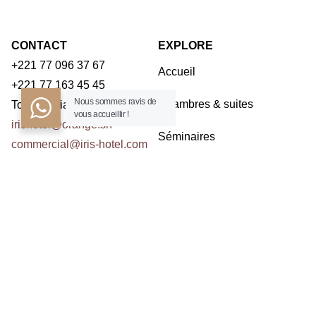
CONTACT
EXPLORE
+221 77 096 37 67
Accueil
+221 77 163 45 45
Nous sommes ravis de
Chambres & suites
Toubab Dialaw – Dakar
vous accueillir !
irishotel@orange.sn
Séminaires
commercial@iris-hotel.com
Restaurants
NOUS CONTACTER
Activités
Contact
ABONNEZ À LA NEWSLETTER
Prenom