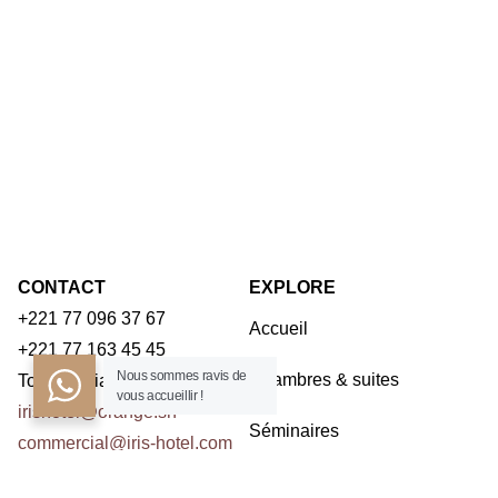
CONTACT
EXPLORE
+221 77 096 37 67
Accueil
+221 77 163 45 45
Nous sommes ravis de
Chambres & suites
Toubab Dialaw – Dakar
vous accueillir !
irishotel@orange.sn
Séminaires
commercial@iris-hotel.com
Restaurants