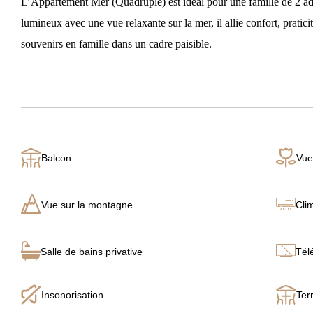
L’Appartement Mer (Quadruple) est idéal pour une famille de 2 adu
lumineux avec une vue relaxante sur la mer, il allie confort, praticit
souvenirs en famille dans un cadre paisible.
Balcon
Vue
Vue sur la montagne
Cli
Salle de bains privative
Tél
Insonorisation
Ter