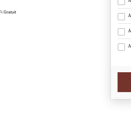
A
i Gratuit
A
A
A