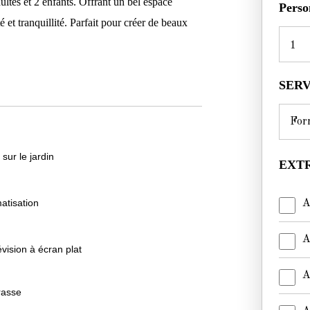
ltes et 2 enfants. Offrant un bel espace
Perso
é et tranquillité. Parfait pour créer de beaux
1
SER
 sur le jardin
EXTR
matisation
A
A
évision à écran plat
A
rasse