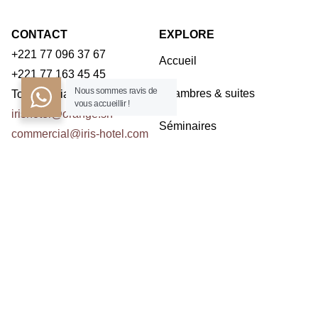
CONTACT
EXPLORE
+221 77 096 37 67
Accueil
+221 77 163 45 45
Nous sommes ravis de
Chambres & suites
Toubab Dialaw – Dakar
vous accueillir !
irishotel@orange.sn
Séminaires
commercial@iris-hotel.com
Restaurants
NOUS CONTACTER
Activités
Contact
ABONNEZ À LA NEWSLETTER
Prenom