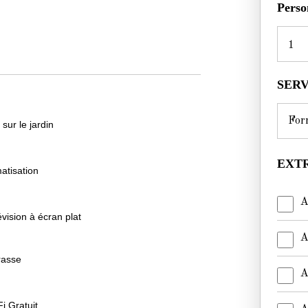
Perso
1
SER
 sur le jardin
EXTR
matisation
A
évision à écran plat
A
rasse
A
i Gratuit