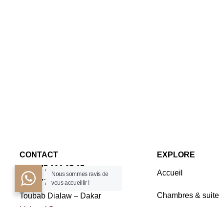
CONTACT
EXPLORE
+221 77 096 37 67
Accueil
Nous sommes ravis de
+221 77 163 45 45
vous accueillir !
Chambres & suite
Toubab Dialaw – Dakar
irishotel@orange.sn
Séminaires