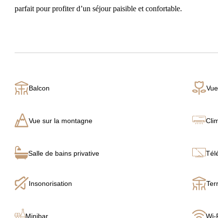
parfait pour profiter d’un séjour paisible et confortable.
Balcon
Vue
Vue sur la montagne
Cli
Salle de bains privative
Tél
Insonorisation
Ter
Minibar
Wi-F