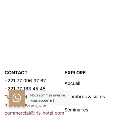
CONTACT
EXPLORE
+221 77 096 37 67
Accueil
+221 77 163 45 45
Nous sommes ravis de
Chambres & suites
Toubab Dialaw – Dakar
vous accueillir !
irishotel@orange.sn
Séminaires
commercial@iris-hotel.com
Restaurants
NOUS CONTACTER