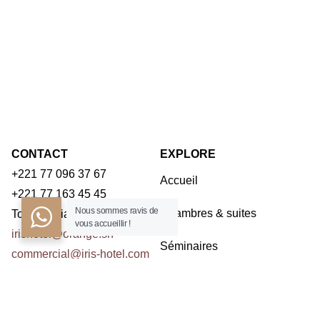
CONTACT
EXPLORE
+221 77 096 37 67
Accueil
+221 77 163 45 45
Nous sommes ravis de
Chambres & suites
Toubab Dialaw – Dakar
vous accueillir !
irishotel@orange.sn
Séminaires
commercial@iris-hotel.com
Restaurants
NOUS CONTACTER
Activités