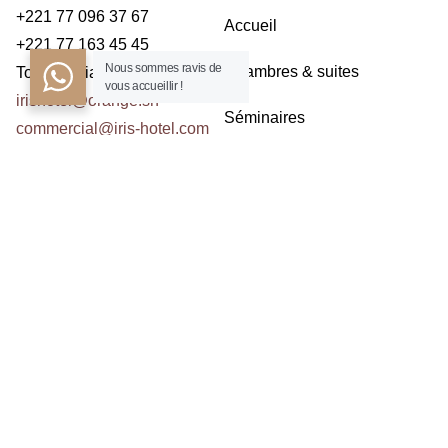
+221 77 096 37 67
Accueil
+221 77 163 45 45
Nous sommes ravis de
Chambres & suites
Toubab Dialaw – Dakar
vous accueillir !
irishotel@orange.sn
Séminaires
commercial@iris-hotel.com
Restaurants
NOUS CONTACTER
Activités
Contact
ABONNEZ À LA NEWSLETTER
Prenom
Nom