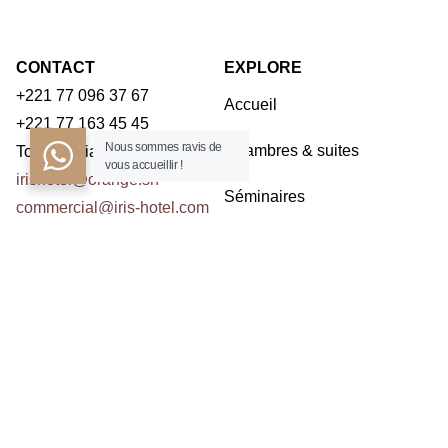
CONTACT
EXPLORE
+221 77 096 37 67
Accueil
+221 77 163 45 45
Nous sommes ravis de
Chambres & suites
Toubab Dialaw – Dakar
vous accueillir !
irishotel@orange.sn
Séminaires
commercial@iris-hotel.com
Restaurants
NOUS CONTACTER
Activités
Contact
ABONNEZ À LA NEWSLETTER
Prenom