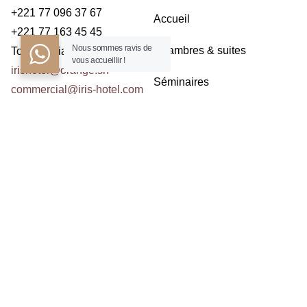
+221 77 096 37 67
Accueil
+221 77 163 45 45
Nous sommes ravis de
Chambres & suites
Toubab Dialaw – Dakar
vous accueillir !
irishotel@orange.sn
Séminaires
commercial@iris-hotel.com
Restaurants
NOUS CONTACTER
Activités
Contact
ABONNEZ À LA NEWSLETTER
Prenom
Nom