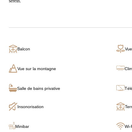
serein.
Balcon
Vue
Vue sur la montagne
Cli
Salle de bains privative
Tél
Insonorisation
Ter
Minibar
Wi-F