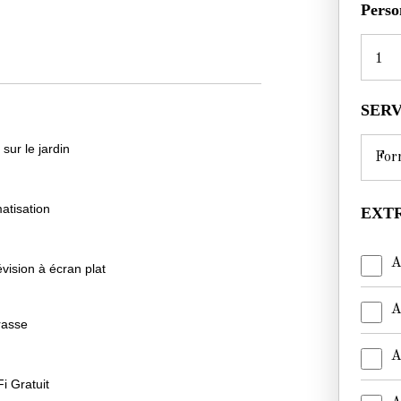
Perso
1
SER
 sur le jardin
matisation
EXTR
A
évision à écran plat
A
rasse
A
i Gratuit