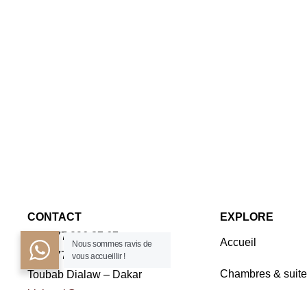
CONTACT
EXPLORE
+221 77 096 37 67
Accueil
Nous sommes ravis de
+221 77 163 45 45
vous accueillir !
Chambres & suite
Toubab Dialaw – Dakar
irishotel@orange.sn
Séminaires