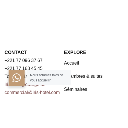
CONTACT
EXPLORE
+221 77 096 37 67
Accueil
+221 77 163 45 45
Nous sommes ravis de
Chambres & suites
Toubab Dialaw – Dakar
vous accueillir !
irishotel@orange.sn
Séminaires
commercial@iris-hotel.com
Restaurants
NOUS CONTACTER
Activités