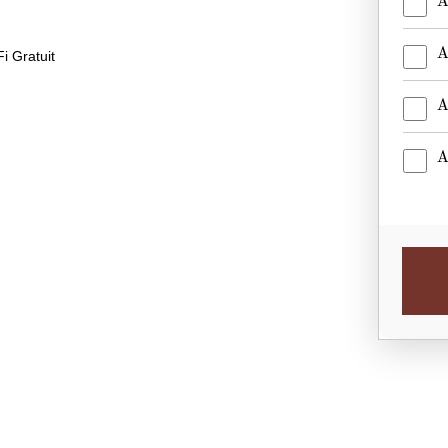
A
A
i Gratuit
A
A