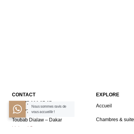
CONTACT
EXPLORE
+221 77 096 37 67
Accueil
Nous sommes ravis de
+221 77 163 45 45
vous accueillir !
Chambres & suite
Toubab Dialaw – Dakar
irishotel@orange.sn
Séminaires