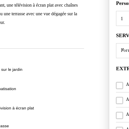
Perso
nt, une télévision à écran plat avec chaînes
ou une terrasse avec une vue dégagée sur la
1
ur.
SER
EXTR
 sur le jardin
A
matisation
A
évision à écran plat
A
rasse