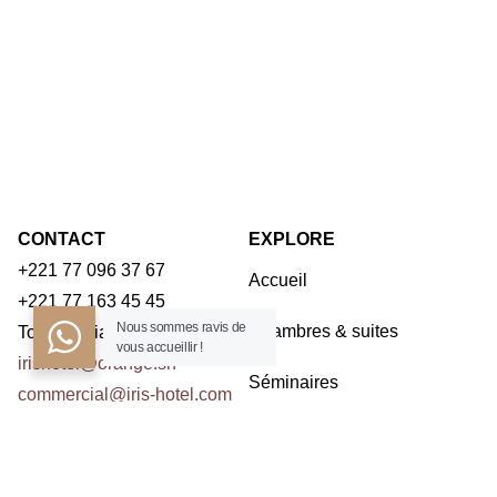
CONTACT
EXPLORE
+221 77 096 37 67
Accueil
+221 77 163 45 45
Nous sommes ravis de
Chambres & suites
Toubab Dialaw – Dakar
vous accueillir !
irishotel@orange.sn
Séminaires
commercial@iris-hotel.com
Restaurants
NOUS CONTACTER
Activités