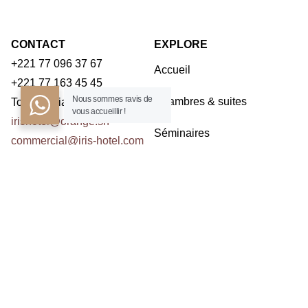
CONTACT
EXPLORE
+221 77 096 37 67
Accueil
+221 77 163 45 45
Nous sommes ravis de
Chambres & suites
Toubab Dialaw – Dakar
vous accueillir !
irishotel@orange.sn
Séminaires
commercial@iris-hotel.com
Restaurants
NOUS CONTACTER
Activités
Contact
ABONNEZ À LA NEWSLETTER
Prenom